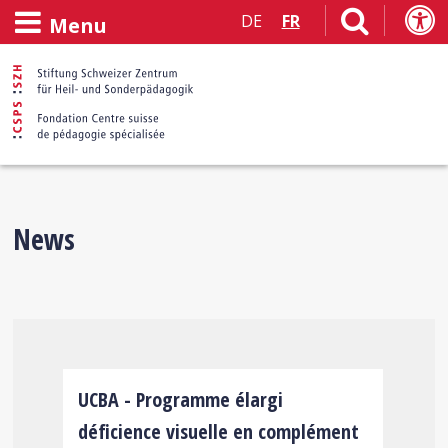
DE
FR
Menu
Bienvenue
News
sur
le
site
s
UCBA - Programme élargi
F
!
déficience visuelle en complément
n
Internet