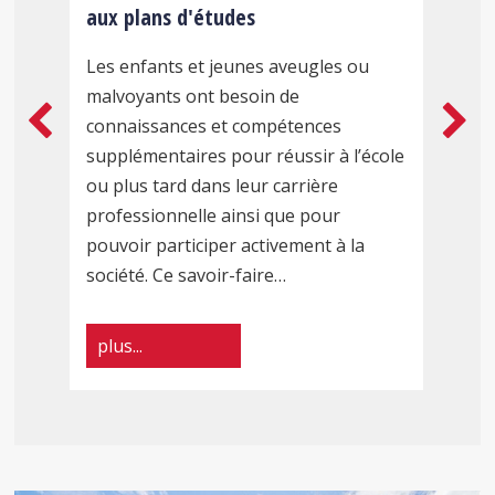
aux plans d'études
s
F
du
.
A
Les enfants et jeunes aveugles ou
s
i
malvoyants ont besoin de
Centre
n
c
connaissances et compétences
e
supplémentaires pour réussir à l’école
suisse
t
p
ou plus tard dans leur carrière
d
professionnelle ainsi que pour
de
S
pouvoir participer activement à la
société. Ce savoir-faire…
pédagogie
spécialisée
plus...
CSPS