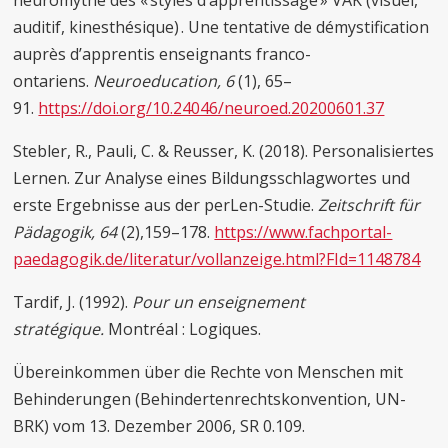
neuromythe des « styles d’apprentissage » VAK (visuel,
auditif, kinesthésique) . Une tentative de démystification
auprès d’apprentis enseignants franco-
ontariens.
Neuroeducation,
6
(1), 65–
91.
https://doi.org/10.24046/neuroed.20200601.37
Stebler, R., Pauli, C. & Reusser, K. (2018). Personalisiertes
Lernen. Zur Analyse eines Bildungsschlagwortes und
erste Ergebnisse aus der perLen-Studie.
Zeitschrift für
Pädagogik, 64
(2),159–178.
https://www.fachportal-
paedagogik.de/literatur/vollanzeige.html?FId=1148784
Tardif, J. (1992).
Pour un enseignement
stratégique.
Montréal : Logiques.
Übereinkommen über die Rechte von Menschen mit
Behinderungen (Behindertenrechtskonvention, UN-
BRK) vom 13. Dezember 2006, SR 0.109.