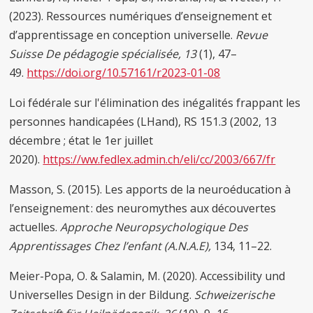
(2023). Ressources numériques d’enseignement et
d’apprentissage en conception universelle.
Revue
Suisse De pédagogie spécialisée,
13
(1), 47–
49.
https://doi.org/10.57161/r2023-01-08
Loi fédérale sur l'élimination des inégalités frappant les
personnes handicapées (LHand), RS 151.3 (2002, 13
décembre ; état le 1er juillet
2020).
https://ww.fedlex.admin.ch/eli/cc/2003/667/fr
Masson, S. (2015). Les apports de la neuroéducation à
l’enseignement : des neuromythes aux découvertes
actuelles.
Approche Neuropsychologique Des
Apprentissages Chez l’enfant (A.N.A.E),
134, 11–22.
Meier-Popa, O. & Salamin, M. (2020). Accessibility und
Universelles Design in der Bildung.
Schweizerische