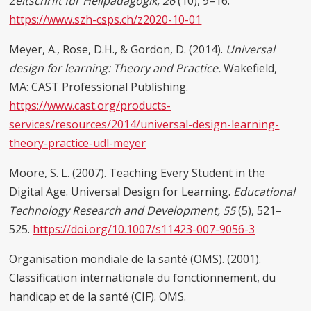
Zeitschrift für Heilpädagogik, 26
(10), 9–16.
https://www.szh-csps.ch/z2020-10-01
Meyer, A., Rose, D.H., & Gordon, D. (2014).
Universal
design for learning: Theory and Practice.
Wakefield,
MA: CAST Professional Publishing.
https://www.cast.org/products-
services/resources/2014/universal-design-learning-
theory-practice-udl-meyer
Moore, S. L. (2007). Teaching Every Student in the
Digital Age. Universal Design for Learning.
Educational
Technology Research and Development, 55
(5), 521–
525.
https://doi.org/10.1007/s11423-007-9056-3
Organisation mondiale de la santé (OMS). (2001).
Classification internationale du fonctionnement, du
handicap et de la santé (CIF). OMS.