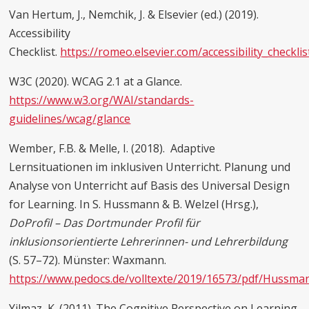
Van Hertum, J., Nemchik, J. & Elsevier (ed.) (2019).
Accessibility
Checklist.
https://romeo.elsevier.com/accessibility_checklis
W3C (2020). WCAG 2.1 at a Glance.
https://www.w3.org/WAI/standards-
guidelines/wcag/glance
Wember, F.B. & Melle, I. (2018). Adaptive
Lernsituationen im inklusiven Unterricht. Planung und
Analyse von Unterricht auf Basis des Universal Design
for Learning. In S. Hussmann & B. Welzel (Hrsg.),
DoProfil – Das Dortmunder Profil für
inklusionsorientierte Lehrerinnen- und Lehrerbildung
(S. 57–72). Münster: Waxmann.
https://www.pedocs.de/volltexte/2019/16573/pdf/Hussma
Yilmaz, K. (2011). The Cognitive Perspective on Learning.