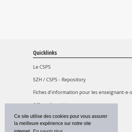
Quicklinks
Le CSPS
SZH / CSPS - Repository
Fiches d'information pour les enseignant-e-
Offres d’emploi
Ce site utilise des cookies pour vous assurer
Formation continue
la meilleure expérience sur notre site
Contact
internet.
En savoir plus