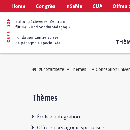
Home
Congrès
InSeMa
CUA
Offres 
THÈM
zur Startseite
Thèmes
Conception univers
Thèmes
École et intégration
Offre en pédagogie spécialisée