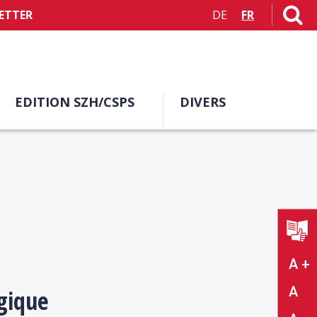
ETTER
DE
FR
EDITION SZH/CSPS
DIVERS
A +
A
gique