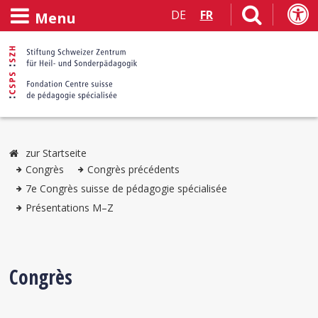
DE
FR
Menu
zur Startseite
Congrès
Congrès précédents
7e Congrès suisse de pédagogie spécialisée
Présentations M–Z
Congrès