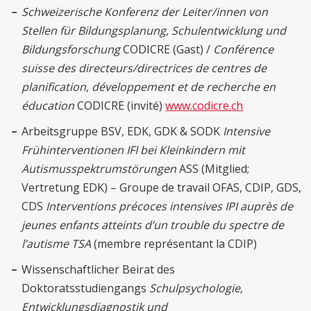
Schweizerische Konferenz der Leiter/innen von
Stellen für Bildungsplanung, Schulentwicklung und
Bildungsforschung
CODICRE (Gast) /
Conférence
suisse des directeurs/directrices de centres de
planification, développement et de recherche en
éducation
CODICRE (invité)
www.codicre.ch
Arbeitsgruppe BSV, EDK, GDK & SODK
Intensive
Frühinterventionen IFI bei Kleinkindern mit
Autismusspektrumstörungen
ASS (Mitglied;
Vertretung EDK) – Groupe de travail OFAS, CDIP, GDS,
CDS
Interventions précoces intensives IPI auprès de
jeunes enfants atteints d’un trouble du spectre de
l’autisme TSA
(membre représentant la CDIP)
Wissenschaftlicher Beirat des
Doktoratsstudiengangs
Schulpsychologie,
Entwicklungsdiagnostik und