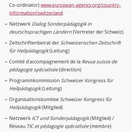
Co-ordinator)
www.european-agency.org/country-
information/switzerland
Netzwerk
Dialog Sonderpädagogik in
deutschsprachigen Ländern
(Vertreter der Schweiz)
Zeitschriftenbeirat der
Schweizerischen Zeitschrift
für Heilpädagogik
(Leitung)
Comité d’accompagnement de la
Revue suisse de
pédagogie spécialisée
(direction)
Programmkommission
Schweizer Kongress für
Heilpädagogik
(Leitung)
Organisationskomitee
Schweizer Kongress für
Heilpädagogik
(Mitglied)
Netzwerk
ICT und Sonderpädagogik
(Mitglied) /
Réseau
TIC et pédagogie spécialisée
(membre)