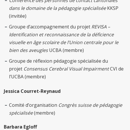
Conférence des personnes de contact cantonales
dans le domaine de la pédagogie spécialisée
KKSP
(invitée)
Groupe d’accompagnement du projet
REVISA –
Identification et reconnaissance de la déficience
visuelle en âge scolaire de l’Union centrale pour le
bien des aveugles
UCBA (membre)
Groupe de réflexion pédagogie spécialisée du
projet
Consensus Cerebral Visual Impairment
CVI de
l’UCBA (membre)
Jessica Courret-Reynaud
Comité d’organisation
Congrès suisse de pédagogie
spécialisée
(membre)
Barbara Egloff