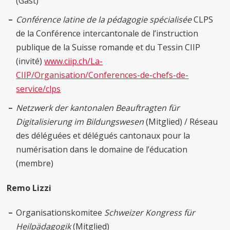
(Gast)
Conférence latine de la pédagogie spécialisée
CLPS
de la Conférence intercantonale de l’instruction
publique de la Suisse romande et du Tessin CIIP
(invité)
www.ciip.ch/La-
CIIP/Organisation/Conferences-de-chefs-de-
service/clps
Netzwerk der kantonalen Beauftragten für
Digitalisierung im Bildungswesen
(Mitglied) / Réseau
des déléguées et délégués cantonaux pour la
numérisation dans le domaine de l’éducation
(membre)
Remo Lizzi
Organisationskomitee
Schweizer Kongress für
Heilpädagogik
(Mitglied)