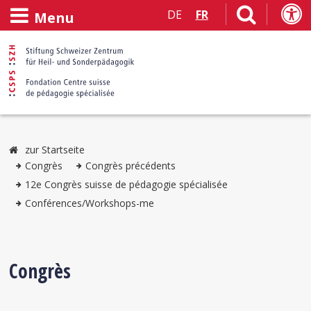
DE
FR
Menu
zur Startseite
Congrès
Congrès précédents
12e Congrès suisse de pédagogie spécialisée
Conférences/Workshops-me
Congrès