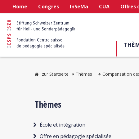
Home
Congrès
InSeMa
CUA
Offres 
THÈM
zur Startseite
Thèmes
Compensation de
Thèmes
École et intégration
Offre en pédagogie spécialisée