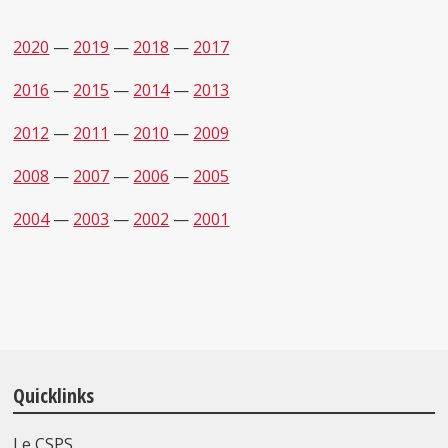
2020
—
2019
—
2018
—
2017
2016
—
2015
—
2014
—
2013
2012
—
2011
—
2010
—
2009
2008
—
2007
—
2006
—
2005
2004
—
2003
—
2002
—
2001
Quicklinks
Le CSPS