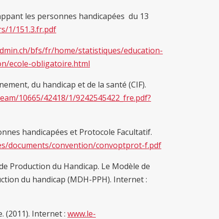
 frappant les personnes handicapées du 13
s/1/151.3.fr.pdf
dmin.ch/bfs/fr/home/statistiques/education-
n/ecole-obligatoire.html
nement, du handicap et de la santé (CIF).
stream/10665/42418/1/9242545422_fre.pdf?
nnes handicapées et Protocole Facultatif.
ties/documents/convention/convoptprot-f.pdf
 de Production du Handicap. Le Modèle de
tion du handicap (MDH-PPH). Internet :
 (2011). Internet :
www.le-