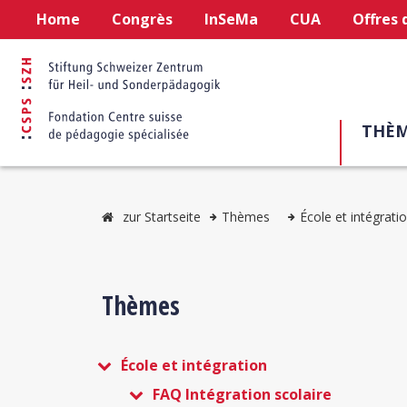
Home
Congrès
InSeMa
CUA
Offres 
THÈM
zur Startseite
Thèmes
École et intégrati
Thèmes
École et intégration
FAQ Intégration scolaire