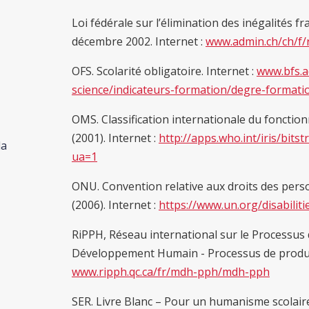
Loi fédérale sur l’élimination des inégalités
décembre 2002. Internet :
www.admin.ch/ch/f/r
OFS. Scolarité obligatoire. Internet :
www.bfs.a
science/indicateurs-formation/degre-formatio
OMS. Classification internationale du fonction
(2001). Internet :
http://apps.who.int/iris/bit
la
ua=1
ONU. Convention relative aux droits des perso
(2006). Internet :
https://www.un.org/disabili
RiPPH, Réseau international sur le Processus
Développement Humain - Processus de produc
www.ripph.qc.ca/fr/mdh-pph/mdh-pph
SER. Livre Blanc – Pour un humanisme scolaire.