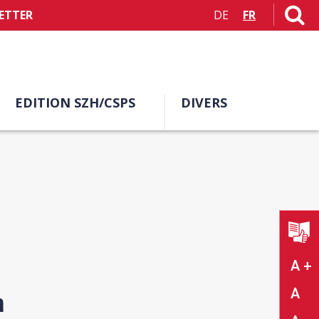
ETTER
DE
FR
EDITION SZH/CSPS
DIVERS
A +
A
n