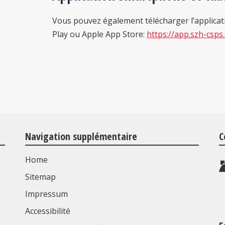
Vous pouvez également télécharger l’applica
Play ou Apple App Store:
https://app.szh-csps
Navigation supplémentaire
C
Home
Sitemap
Impressum
s
Accessibilité