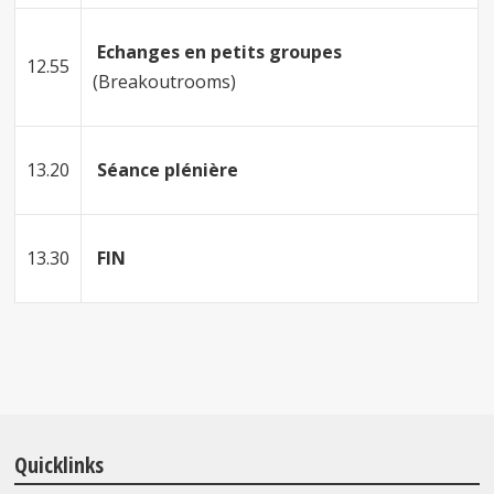
Echanges en petits groupes
12.55
(Breakoutrooms)
13.20
Séance plénière
13.30
FIN
Quicklinks