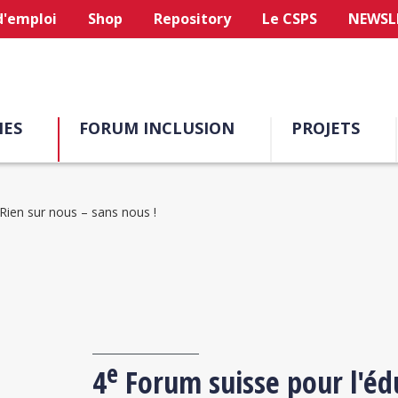
d'emploi
Shop
Repository
Le CSPS
NEWSL
ES
FORUM INCLUSION
PROJETS
Rien sur nous – sans nous !
e
4
Forum suisse pour l'édu