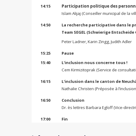
14:15
Participation politique des personn
Islam Alijaj (Conseiller municipal de la vi
14:50
La recherche participative dans le p
Team SEGEL (Schwierige Entscheid
Peter Ladner, Karin Zingg, Judith Adler
15:25
Pause
15:40
L'inclusion nous concerne tous !
Cem Kirmizitoprak (Service de consultatio
16:15
L'inclusion dans le canton de Neuch
Nathalie Christen (Préposée à l’inclusio
16:50
Conclusion
Dr. ès lettres Barbara Egloff (Vice-direc
17:00
Fin