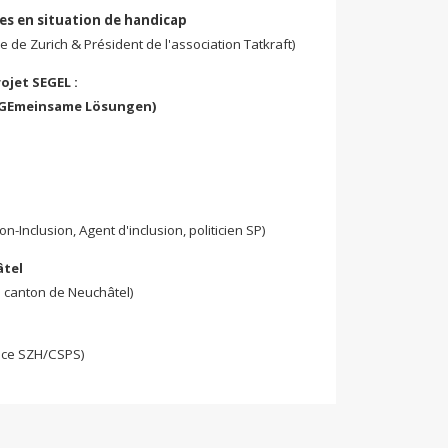
es en situation de handicap
lle de Zurich & Président de l'association Tatkraft)
rojet SEGEL :
e GEmeinsame Lösungen)
n-Inclusion, Agent d'inclusion, politicien SP)
âtel
n canton de Neuchâtel)
trice SZH/CSPS)