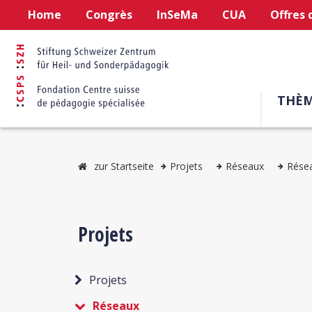
Home
Congrès
InSeMa
CUA
Offres 
THÈM
zur Startseite
Projets
Réseaux
Résea
Projets
Projets
Réseaux