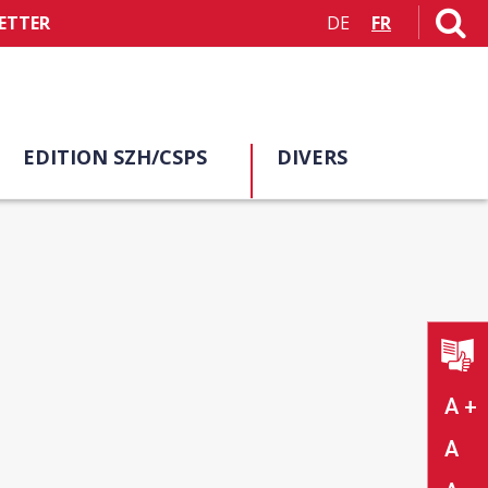
ETTER
DE
FR
EDITION SZH/CSPS
DIVERS
A +
A