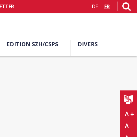
ETTER
DE
FR
EDITION SZH/CSPS
DIVERS
A +
A