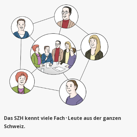
Das SZH kennt viele Fach
᛫
Leute aus der ganzen
Schweiz.