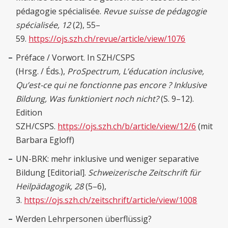
pédagogie spécialisée.
Revue suisse de pédagogie
spécialisée, 12
(2), 55–
59.
https://ojs.szh.ch/revue/article/view/1076
Préface / Vorwort. In SZH/CSPS
(Hrsg. / Éds.),
ProSpectrum, L’éducation inclusive,
Qu’est-ce qui ne fonctionne pas encore ?
Inklusive
Bildung, Was funktioniert noch nicht?
(S. 9–12).
Edition
SZH/CSPS.
https://ojs.szh.ch/b/article/view/12/6
(mit
Barbara Egloff)
UN-BRK: mehr inklusive und weniger separative
Bildung [Editorial].
Schweizerische Zeitschrift für
Heilpädagogik, 28
(5–6),
3.
https://ojs.szh.ch/zeitschrift/article/view/1008
Werden Lehrpersonen überflüssig?