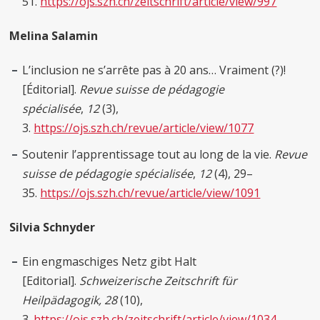
51.
https://ojs.szh.ch/zeitschrift/article/view/997
Melina Salamin
L’inclusion ne s’arrête pas à 20 ans… Vraiment (?)!
[Éditorial].
Revue suisse de pédagogie
spécialisée
,
12
(3),
3.
https://ojs.szh.ch/revue/article/view/1077
Soutenir l’apprentissage tout au long de la vie.
Revue
suisse de
pédagogie
spécialisée
,
12
(4), 29–
35.
https://ojs.szh.ch/revue/article/view/1091
Silvia Schnyder
Ein engmaschiges Netz gibt Halt
[Editorial].
Schweizerische Zeitschrift für
Heilpädagogik, 28
(10),
3.
https://ojs.szh.ch/zeitschrift/article/view/1034