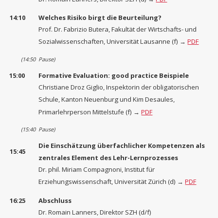
14:10
Welches Risiko birgt die Beurteilung?
Prof. Dr. Fabrizio Butera, Fakultät der Wirtschafts- und
Sozialwissenschaften, Universität Lausanne (f) →
PDF
(14:50
Pause)
15:00
Formative Evaluation: good practice Beispiele
Christiane Droz Giglio, Inspektorin der obligatorischen
Schule, Kanton Neuenburg und Kim Desaules,
Primarlehrperson Mittelstufe (f) →
PDF
(15:40
Pause)
Die Einschätzung überfachlicher Kompetenzen als
15:45
zentrales Element des Lehr-Lernprozesses
Dr. phil. Miriam Compagnoni, Institut für
Erziehungswissenschaft, Universität Zürich (d) →
PDF
16:25
Abschluss
Dr. Romain Lanners, Direktor SZH (d/f)