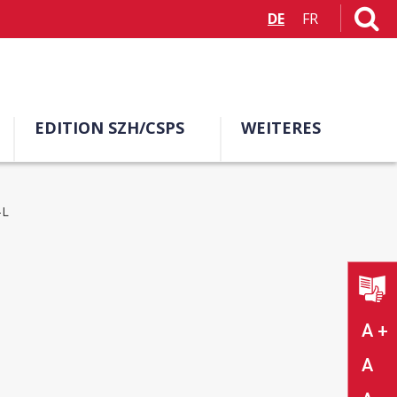
DE
FR
EDITION SZH/CSPS
WEITERES
–L
A +
A