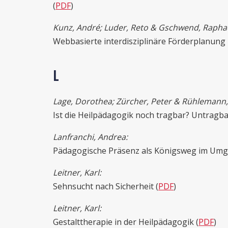
(
PDF
)
Kunz, André; Luder, Reto & Gschwend, Raphae
Webbasierte interdisziplinäre Förderplanung b
L
Lage, Dorothea; Zürcher, Peter & Rühlemann, 
Ist die Heilpädagogik noch tragbar? Untragbare
Lanfranchi, Andrea:
Pädagogische Präsenz als Königsweg im Umg
Leitner, Karl:
Sehnsucht nach Sicherheit (
PDF
)
Leitner, Karl:
Gestalttherapie in der Heilpädagogik (
PDF
)