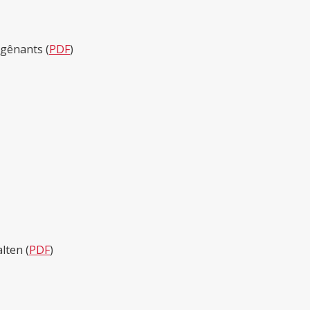
gênants (
PDF
)
lten (
PDF
)