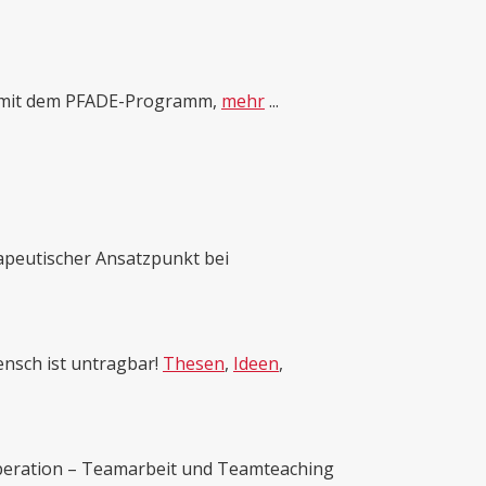
n mit dem PFADE-Programm,
mehr
...
apeutischer Ansatzpunkt bei
ensch ist untragbar!
Thesen
,
Ideen
,
operation – Teamarbeit und Teamteaching