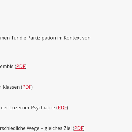
en. für die Partizipation im Kontext von
semble (
PDF
)
 Klassen (
PDF
)
 der Luzerner Psychiatrie (
PDF
)
schiedliche Wege – gleiches Ziel (
PDF
)