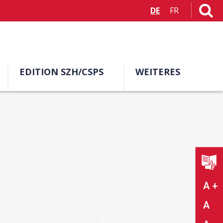
DE
FR
EDITION SZH/CSPS
WEITERES
A +
A