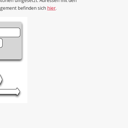
tonen umgesetzt. Adressen mit den
agement befinden sich
hier
.