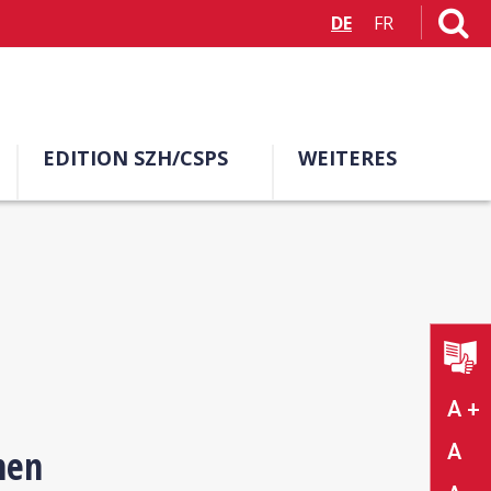
DE
FR
EDITION SZH/CSPS
WEITERES
A +
A
men