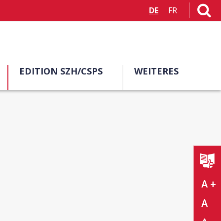
DE
FR
EDITION SZH/CSPS
WEITERES
A +
A