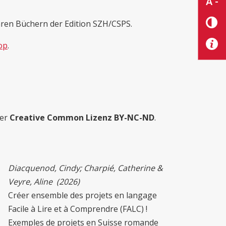
A -
aren Büchern der Edition SZH/CSPS.
op
.
der
Creative Common Lizenz BY-NC-ND
.
Diacquenod, Cindy; Charpié,
Catherine &
Veyre,
Aline
(2026)
Créer ensemble des projets en langage
Facile à Lire et à Comprendre (FALC) !
Exemples de projets en Suisse romande