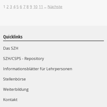
1
2
3
4
5
6
7
8
9
10
11
...
Nächste
Quicklinks
Das SZH
SZH/CSPS - Repository
Informationsblätter für Lehrpersonen
Stellenbörse
Weiterbildung
Kontakt