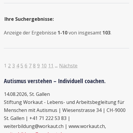
Ihre Suchergebnisse:
Anzeige der Ergebnisse
1-10
von insgesamt
103
.
1
2
3
4
5
6
7
8
9
10
11
...
Nächste
Autismus verstehen – Individuell coachen.
14.08.2026, St. Gallen
Stiftung Workaut - Lebens- und Arbeitsbegleitung für
Menschen mit Autismus | Wiesenstrasse 34 | CH-9000
St. Gallen | +41 71 222 53 83 |
weiterbildung@workaut.ch | www.workaut.ch,