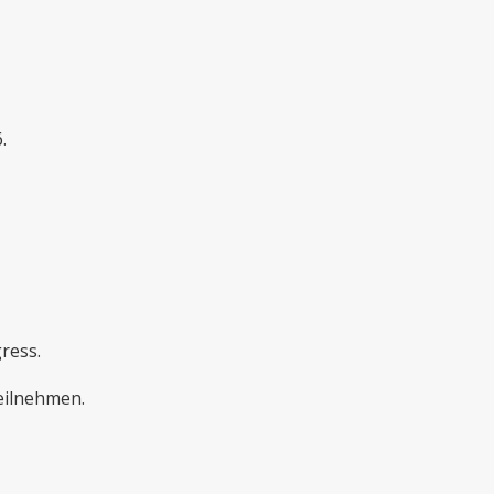
.
ress.
eilnehmen.