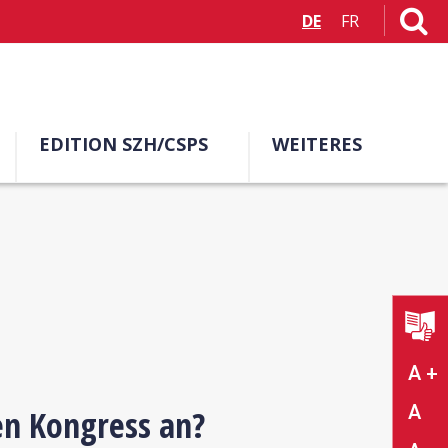
DE
FR
EDITION SZH/CSPS
WEITERES
A +
A
en Kongress an?