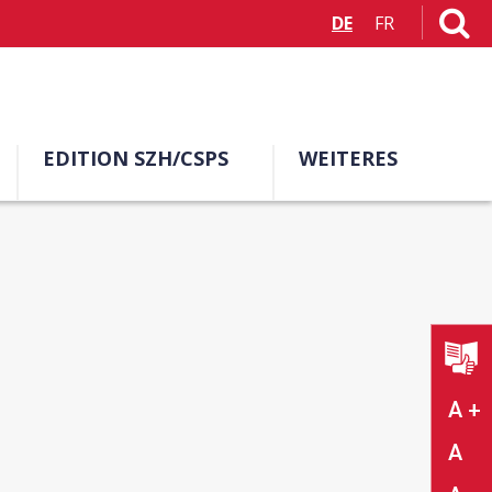
DE
FR
EDITION SZH/CSPS
WEITERES
A +
A